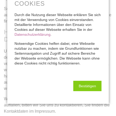
COOKIES
Sollten Ihnen problematische oder rechtswidrige Inhalte
auffallen, bitten wir Sie uns umgehend zu kontaktieren, Sie
Durch die Nutzung dieser Webseite erklären Sie sich
mit der Verwendung von Cookies einverstanden.
finden die Kontaktdaten im Impressum.
Detaillierte Informationen über den Einsatz von
Cookies auf dieser Webseite erhalten Sie in der
HAFTUNG FÜR LINKS AUF
Datenschutzerklärung
.
DIESER WEBSEITE
Notwendige Cookies helfen dabei, eine Webseite
nutzbar zu machen, indem sie Grundfunktionen wie
Unsere Webseite enthält Links zu anderen Webseiten für
Seitennavigation und Zugriff auf sichere Bereiche
deren Inhalt wir nicht verantwortlich sind. Haftung für
der Webseite ermöglichen. Die Webseite kann ohne
diese Cookies nicht richtig funktionieren.
verlinkte Websites besteht laut
§ 17 ECG
für uns nicht, da
wir keine Kenntnis rechtswidriger Tätigkeiten hatten und
haben, uns solche Rechtswidrigkeiten auch bisher nicht
aufgefallen sind und wir Links sofort entfernen würden,
Bestätigen
wenn uns Rechtswidrigkeiten bekannt werden.
Wenn Ihnen rechtswidrige Links auf unserer Website
auffallen, bitten wir Sie uns zu kontaktieren, Sie finden die
Kontaktdaten im Impressum.