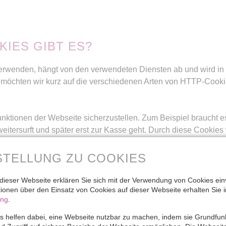
IES GIBT ES?
erwenden, hängt von den verwendeten Diensten ab und wird in 
le möchten wir kurz auf die verschiedenen Arten von HTTP-Cook
ktionen der Webseite sicherzustellen. Zum Beispiel braucht e
itersurft und später erst zur Kasse geht. Durch diese Cookies 
STELLUNG ZU COOKIES
rhalten und ob der User etwaige Fehlermeldungen bekommt. Zu
 verschiedenen Browsern gemessen.
dieser Webseite erklären Sie sich mit der Verwendung von Cookies ein
ationen über den Einsatz von Cookies auf dieser Webseite erhalten Sie i
ung
.
freundlichkeit. Beispielsweise werden eingegebene Standorte, 
 helfen dabei, eine Webseite nutzbar zu machen, indem sie Grundfun