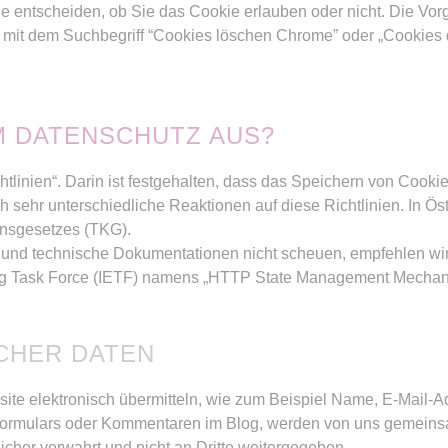
e entscheiden, ob Sie das Cookie erlauben oder nicht. Die Vor
 mit dem Suchbegriff “Cookies löschen Chrome” oder „Cookies
EM DATENSCHUTZ AUS?
tlinien“. Darin ist festgehalten, dass das Speichern von Cookie
h sehr unterschiedliche Reaktionen auf diese Richtlinien. In Ös
onsgesetzes (TKG).
und technische Dokumentationen nicht scheuen, empfehlen wi
ing Task Force (IETF) namens „HTTP State Management Mechan
CHER DATEN
site elektronisch übermitteln, wie zum Beispiel Name, E-Mail-
ormulars oder Kommentaren im Blog, werden von uns gemeinsa
her verwahrt und nicht an Dritte weitergegeben.