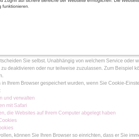
nd Zugriff auf sichere Bereiche der Webseite ermöglichen. Die Websei
genannt. Sie dienen dazu dem User individuell angepasste Wer
g funktionieren.
such einer Webseite gefragt, welche dieser Cookiearten Sie zu
rt.
LÖSCHEN?
tscheiden Sie selbst. Unabhängig von welchem Service oder 
 zu deaktivieren oder nur teilweise zuzulassen. Zum Beispiel k
n.
 in Ihrem Browser gespeichert wurden, wenn Sie Cookie-Einst
:
n und verwalten
n mit Safari
nen, die Websites auf Ihrem Computer abgelegt haben
 Cookies
ookies
ollen, können Sie Ihren Browser so einrichten, dass er Sie imm