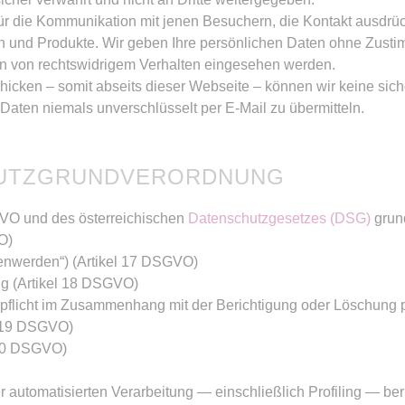
für die Kommunikation mit jenen Besuchern, die Kontakt ausdrü
 und Produkte. Wir geben Ihre persönlichen Daten ohne Zustim
en von rechtswidrigem Verhalten eingesehen werden.
hicken – somit abseits dieser Webseite – können wir keine sic
 Daten niemals unverschlüsselt per E-Mail zu übermitteln.
HUTZGRUNDVERORDNUNG
VO und des österreichischen
Datenschutzgesetzes (DSG)
grund
O)
enwerden“) (Artikel 17 DSGVO)
ng (Artikel 18 DSGVO)
gspflicht im Zusammenhang mit der Berichtigung oder Löschung
l 19 DSGVO)
 20 DSGVO)
ner automatisierten Verarbeitung — einschließlich Profiling —